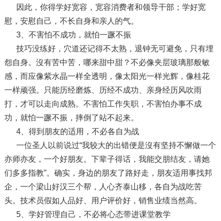
因此，你得学好宽容，宽容消费者和领导干部；学好宽
慰，安慰自己，不长自身和亲人的气。
3、不害怕不成功，就怕一蹶不振
技巧没练好，穴道还记得不太熟，退钟无可避免，只有埋
怨自身。沒有苦中苦，哪来甜中甜？不必像夹层玻璃那般敏
感，而应像紫水晶一样全透明，像太阳光一样光辉，像桂花
一样顽强。只能历经磨炼、历经不成功、亲身经历风吹雨
打，才可以走向成熟。不害怕工作失职，不害怕办事不成
功，就怕一蹶不振，摔倒了站不起来。
4、得到朋友的适用，不必各自为战
一位圣人以前说过“我较大的出错便是沒有坚持不懈做一个
亦师亦友，一个好朋友。下辈子得话，我能交朋结友，请她
们多多指教”。确实，身边的朋友了路好走，朋友适用事找邦
企，一个梁山好汉三个帮，人心齐泰山移，各自为战吃苦
头。技术员假如人品好、用户评价好，销售业绩当然高。
5、学好管理自己，不必将心态带进课堂教学