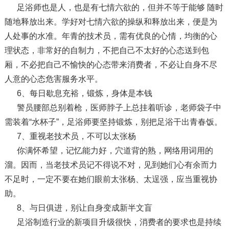
足浴师也是人，也是有七情六欲的，但并不等于能够 随时
随地释放出来。学好对七情六欲的操纵和释放出来，便是为
人处事的水准。年青的技术员，需有优良的心情，均衡的心
理状态，非常好的自制力，不把自己不太好的心态送到包
厢，不必把自己不愉快的心态带来消费者，不必让自身不尽
人意的心态危害服务水平。
6、每日歇息充裕，锻炼，身体是本钱
警员腰部总别着枪，医师脖子上总挂着听诊，老师袋子中
需装着“水杯子”，足浴师要坚持锻炼，别把足浴干出青春饭。
7、重视老技术员，不可以太张杨
你满怀希望，记忆能力好，穴道背的熟，网络用词用的
溜。因而，当老技术员记不得说不对，见到她们心有余而力
不足时，一定不要在她们眼前太张杨、太逞强，应当重视协
助。
8、与日俱进，别让自身变成新半文盲
足浴制造行业的新项目升级很快，消费者的要求也是持续